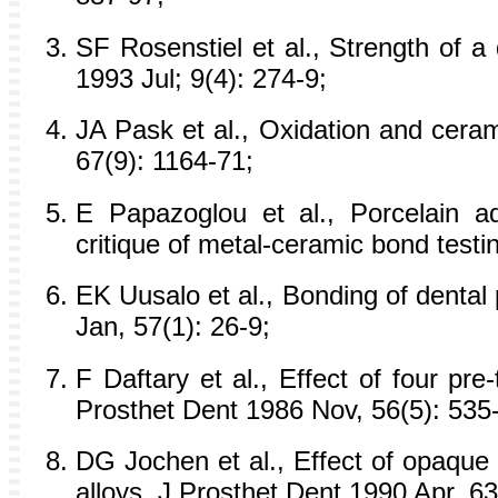
SF Rosenstiel et al., Strength of a
1993 Jul; 9(4): 274-9;
JA Pask et al., Oxidation and cera
67(9): 1164-71;
E Papazoglou et al., Porcelain ad
critique of metal-ceramic bond test
EK Uusalo et al., Bonding of dental
Jan, 57(1): 26-9;
F Daftary et al., Effect of four pr
Prosthet Dent 1986 Nov, 56(5): 535
DG Jochen et al., Effect of opaque 
alloys, J Prosthet Dent 1990 Apr, 63