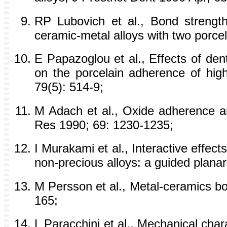
RP Lubovich et al., Bond strength
ceramic-metal alloys with two porce
E Papazoglou et al., Effects of den
on the porcelain adherence of high
79(5): 514-9;
M Adach et al., Oxide adherence an
Res 1990; 69: 1230-1235;
I Murakami et al., Interactive effec
non-precious alloys: a guided planar
M Persson et al., Metal-ceramics b
165;
L Paracchini et al., Mechanical chara