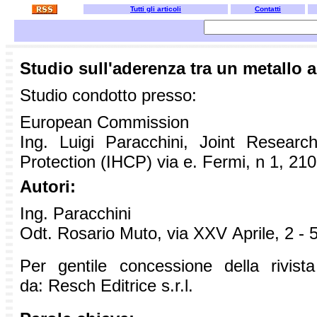
Tutti gli articoli
Contatti
Studio sull'aderenza tra un metallo 
Studio condotto presso:
European Commission
Ing.
Luigi Para
c
chini, Joint Researc
P
rotection (IHCP) via e. Fermi, n 1, 21
Autori:
Ing. Paracchini
Odt.
Rosario Muto,
via XXV
A
prile, 2
-
Per gentile concessione della rivis
da: Resch Editrice s.r.l.