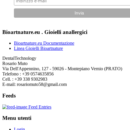
Bioartnature.eu . Gioielli anallergici
Bioartnature.eu Documentazione
Linea Gioielli Bioartnature
DentalTechnology
Rosario Muto
Via Dell'Appennino, 127 - 59026 - Montepiano Vernio (PRATO)
Telefono : +39 0574635856
Cell. : +39 338 9302983
E-mail: rosariomuto58@gmail.com
Feeds
Feed Entries
Menu utenti
Login