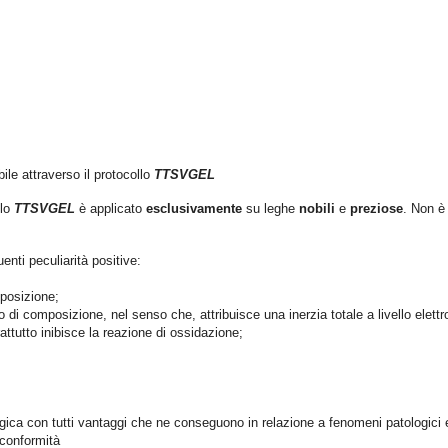
ile attraverso il protocollo
TTSVGEL
llo
TTSVGEL
è applicato
esclusivamente
su leghe
nobili
e
preziose
. Non è
enti peculiarità positive:
mposizione;
o di composizione, nel senso che, attribuisce una inerzia totale a livello elettro
attutto inibisce la reazione di ossidazione;
biologica con tutti vantaggi che ne conseguono in relazione a fenomeni patologic
 conformità