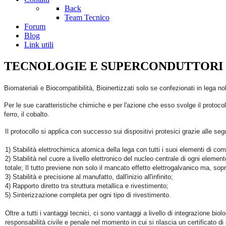
Back
Team Tecnico
Forum
Blog
Link utili
TECNOLOGIE E SUPERCONDUTTORI
Biomateriali e Biocompatibilità, Bioinertizzati solo se confezionati in lega nob
Per le sue caratteristiche chimiche e per l'azione che esso svolge il protoco
ferro, il cobalto.
Il protocollo si applica con successo sui dispositivi protesici grazie alle segu
1) Stabilità elettrochimica atomica della lega con tutti i suoi elementi di co
2) Stabilità nel cuore a livello elettronico del nucleo centrale di ogni element
totale; Il tutto previene non solo il mancato effetto elettrogalvanico ma, sopr
3) Stabilità e precisione al manufatto, dall'inizio all'infinito;
4) Rapporto diretto tra struttura metallica e rivestimento;
5) Sinterizzazione completa per ogni tipo di rivestimento.
Oltre a tutti i vantaggi tecnici, ci sono vantaggi a livello di integrazione 
responsabilità civile e penale nel momento in cui si rilascia un certificato di