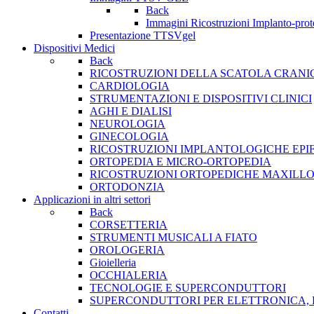
Back
Immagini Ricostruzioni Implanto-prot
Presentazione TTSVgel
Dispositivi Medici
Back
RICOSTRUZIONI DELLA SCATOLA CRANI
CARDIOLOGIA
STRUMENTAZIONI E DISPOSITIVI CLINICI
AGHI E DIALISI
NEUROLOGIA
GINECOLOGIA
RICOSTRUZIONI IMPLANTOLOGICHE EPIF
ORTOPEDIA E MICRO-ORTOPEDIA
RICOSTRUZIONI ORTOPEDICHE MAXILLO
ORTODONZIA
Applicazioni in altri settori
Back
CORSETTERIA
STRUMENTI MUSICALI A FIATO
OROLOGERIA
Gioielleria
OCCHIALERIA
TECNOLOGIE E SUPERCONDUTTORI
SUPERCONDUTTORI PER ELETTRONICA, 
Contatti