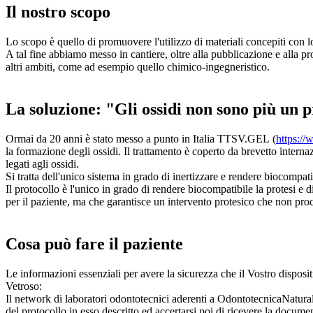
Il nostro scopo
Lo scopo è quello di promuovere l'utilizzo di materiali concepiti con l
A tal fine abbiamo messo in cantiere, oltre alla pubblicazione e alla pr
altri ambiti, come ad esempio quello chimico-ingegneristico.
La soluzione: "Gli ossidi non sono più un 
Ormai da 20 anni è stato messo a punto in Italia TTSV.GEL (
https://
la formazione degli ossidi. Il trattamento è coperto da brevetto internaz
legati agli ossidi.
Si tratta dell'unico sistema in grado di inertizzare e rendere biocompatib
Il protocollo è l'unico in grado di rendere biocompatibile la protesi e d
per il paziente, ma che garantisce un intervento protesico che non procur
Cosa può fare il paziente
Le informazioni essenziali per avere la sicurezza che il Vostro dispositi
Vetroso:
Il network di laboratori odontotecnici aderenti a OdontotecnicaNaturale.
del protocollo in esso descritto ed accertarsi poi di ricevere la docume