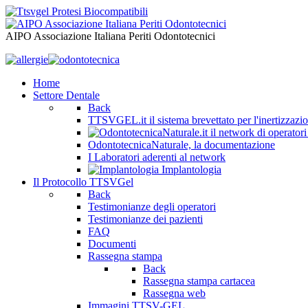
AIPO Associazione Italiana Periti Odontotecnici
Home
Settore Dentale
Back
TTSVGEL.it il sistema brevettato per l'inertizzazio
OdontotecnicaNaturale, la documentazione
I Laboratori aderenti al network
Implantologia
Il Protocollo TTSVGel
Back
Testimonianze degli operatori
Testimonianze dei pazienti
FAQ
Documenti
Rassegna stampa
Back
Rassegna stampa cartacea
Rassegna web
Immagini TTSV-GEL