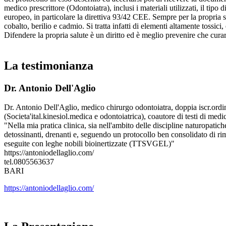
medico prescrittore (Odontoiatra), inclusi i materiali utilizzati, il t
europeo, in particolare la direttiva 93/42 CEE. Sempre per la propria si
cobalto, berilio e cadmio. Si tratta infatti di elementi altamente tossici,
Difendere la propria salute è un diritto ed è meglio prevenire che curar
La testimonianza
Dr. Antonio Dell'Aglio
Dr. Antonio Dell'Aglio, medico chirurgo odontoiatra, doppia iscr.ord
(Societa'ital.kinesiol.medica e odontoiatrica), coautore di testi di med
"Nella mia pratica clinica, sia nell'ambito delle discipline naturopatic
detossinanti, drenanti e, seguendo un protocollo ben consolidato di rim
eseguite con leghe nobili bioinertizzate (TTSVGEL)"
https://antoniodellaglio.com/
tel.0805563637
BARI
https://antoniodellaglio.com/