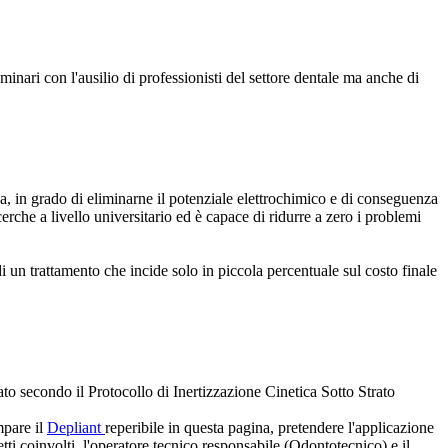
inari con l'ausilio di professionisti del settore dentale ma anche di
ea, in grado di eliminarne il potenziale elettrochimico e di conseguenza
cerche a livello universitario ed è capace di ridurre a zero i problemi
di un trattamento che incide solo in piccola percentuale sul costo finale
tato secondo il Protocollo di Inertizzazione Cinetica Sotto Strato
mpare il
Depliant
reperibile in questa pagina, pretendere l'applicazione
tti coinvolti, l'operatore tecnico responsabile (Odontotecnico) e il