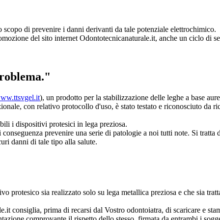
o scopo di prevenire i danni derivanti da tale potenziale elettrochimico.
omozione del sito internet Odontotecnicanaturale.it, anche un ciclo di sem
problema."
www.ttsvgel.it
), un prodotto per la stabilizzazione delle leghe a base aur
ionale, con relativo protocollo d'uso, è stato testato e riconosciuto da ri
ili i dispositivi protesici in lega preziosa.
i conseguenza prevenire una serie di patologie a noi tutti note. Si tratta 
i danni di tale tipo alla salute.
vo protesico sia realizzato solo su lega metallica preziosa e che sia trat
it consiglia, prima di recarsi dal Vostro odontoiatra, di scaricare e sta
ntazione comprovante il rispetto dello stesso, firmata da entrambi i sogge