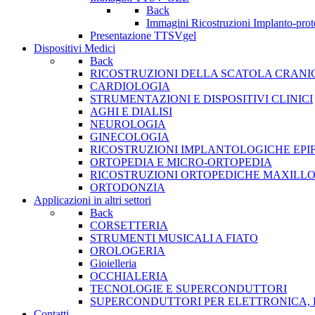
Back
Immagini Ricostruzioni Implanto-prot
Presentazione TTSVgel
Dispositivi Medici
Back
RICOSTRUZIONI DELLA SCATOLA CRANI
CARDIOLOGIA
STRUMENTAZIONI E DISPOSITIVI CLINICI
AGHI E DIALISI
NEUROLOGIA
GINECOLOGIA
RICOSTRUZIONI IMPLANTOLOGICHE EPIF
ORTOPEDIA E MICRO-ORTOPEDIA
RICOSTRUZIONI ORTOPEDICHE MAXILLO
ORTODONZIA
Applicazioni in altri settori
Back
CORSETTERIA
STRUMENTI MUSICALI A FIATO
OROLOGERIA
Gioielleria
OCCHIALERIA
TECNOLOGIE E SUPERCONDUTTORI
SUPERCONDUTTORI PER ELETTRONICA, 
Contatti