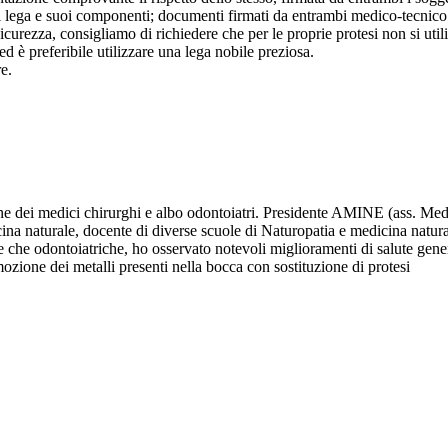
ipo di lega e suoi componenti; documenti firmati da entrambi medico-tecnic
curezza, consigliamo di richiedere che per le proprie protesi non si utili
 ed è preferibile utilizzare una lega nobile preziosa.
e.
ine dei medici chirurghi e albo odontoiatri. Presidente AMINE (ass. Me
icina naturale, docente di diverse scuole di Naturopatia e medicina natura
he che odontoiatriche, ho osservato notevoli miglioramenti di salute gener
ozione dei metalli presenti nella bocca con sostituzione di protesi