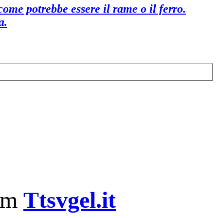
ome potrebbe essere il rame o il ferro.
a.
om
Ttsvgel.it