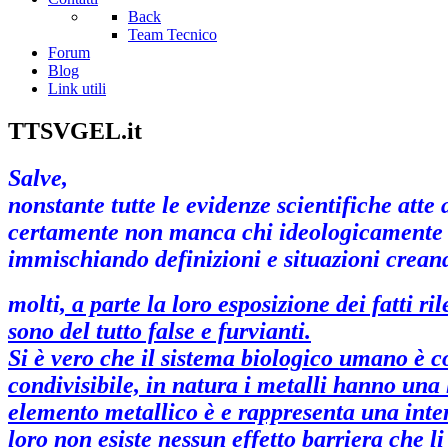
Back
Team Tecnico
Forum
Blog
Link utili
TTSVGEL.it
Salve,
nonstante tutte le evidenze scientifiche atte
certamente non manca chi ideologicamente o
immischiando definizioni e situazioni crean
molti
,
a parte la loro esposizione dei fatti r
sono del tutto false e furvianti.
Si è vero che il sistema biologico umano è c
condivisibile, in natura i metalli hanno una l
elemento metallico è e rappresenta una interf
loro non esiste nessun effetto barriera che l