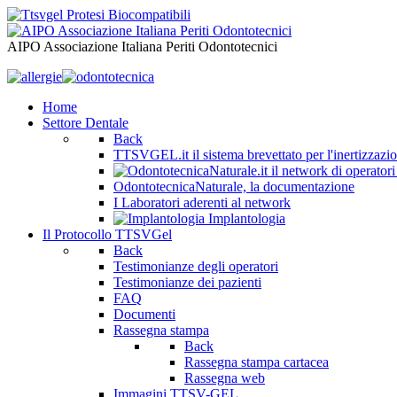
AIPO Associazione Italiana Periti Odontotecnici
Home
Settore Dentale
Back
TTSVGEL.it il sistema brevettato per l'inertizzazio
OdontotecnicaNaturale, la documentazione
I Laboratori aderenti al network
Implantologia
Il Protocollo TTSVGel
Back
Testimonianze degli operatori
Testimonianze dei pazienti
FAQ
Documenti
Rassegna stampa
Back
Rassegna stampa cartacea
Rassegna web
Immagini TTSV-GEL