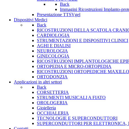
Back
Immagini Ricostruzioni Implanto-prot
Presentazione TTSVgel
Dispositivi Medici
Back
RICOSTRUZIONI DELLA SCATOLA CRANI
CARDIOLOGIA
STRUMENTAZIONI E DISPOSITIVI CLINICI
AGHI E DIALISI
NEUROLOGIA
GINECOLOGIA
RICOSTRUZIONI IMPLANTOLOGICHE EPIF
ORTOPEDIA E MICRO-ORTOPEDIA
RICOSTRUZIONI ORTOPEDICHE MAXILLO
ORTODONZIA
Applicazioni in altri settori
Back
CORSETTERIA
STRUMENTI MUSICALI A FIATO
OROLOGERIA
Gioielleria
OCCHIALERIA
TECNOLOGIE E SUPERCONDUTTORI
SUPERCONDUTTORI PER ELETTRONICA, 
Contatti