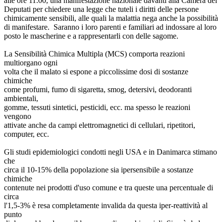
alle ore 11.00, una manifestazione nazionale davanti alla Camera dei
Deputati per chiedere una legge che tuteli i diritti delle persone
chimicamente sensibili, alle quali la malattia nega anche la possibilità
di manifestare. Saranno i loro parenti e familiari ad indossare al loro
posto le mascherine e a rappresentarli con delle sagome.
La Sensibilità Chimica Multipla (MCS) comporta reazioni
multiorgano ogni
volta che il malato si espone a piccolissime dosi di sostanze
chimiche
come profumi, fumo di sigaretta, smog, detersivi, deodoranti
ambientali,
gomme, tessuti sintetici, pesticidi, ecc. ma spesso le reazioni
vengono
attivate anche da campi elettromagnetici di cellulari, ripetitori,
computer, ecc.
Gli studi epidemiologici condotti negli USA e in Danimarca stimano
che
circa il 10-15% della popolazione sia ipersensibile a sostanze
chimiche
contenute nei prodotti d'uso comune e tra queste una percentuale di
circa
l'1,5-3% è resa completamente invalida da questa iper-reattività al
punto