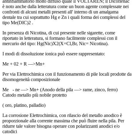
antinfiammatorio molto diffuso quale il VOLTAREN; il Dicoflenac
è noto anche dalla letteratura come un buon agente complessate nei
confronti di alcuni metalli presenti all' interno di un amalgama
dentale tra cui soprattutto Hg e Zn i quali forma dei complessi del
tipo Me(DIC)2 .
In presenza di Nicotina, di cui presente nelle sigarette, come
riportato in letteratura, si formano facilmente complessi con il
mercurio del tipo: Hg(Nic)X2(X=Cl,Br, Nic= Nicotina).
I modi di dissoluzione ionica può essere rappresentato:
Me + 02 + R —>Mn+
Per via Elettrochimica con il funzionamento di pile locali prodotte da
disomogeneità composizionale
Me
- ne —> Mn+ (Anodo della pila —> rame, zinco, ferro)
Catodo metallo più nobile protetto
( oro, platino, palladio)
La corrosione Elettrochimica, con rilascio del metallo anodico è
proporzionale alla corrente massima che può fluire nella pila. Per
ridurre tale valore bisogna operare con polarizzanti anodici e/o
catodici