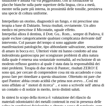
situazione è andata via via peggiorando, con la formazione di
placche bianche sulla parte superiore della lingua, circa a metà,
mentre nella parte più interna, in prossimità delle tonsille, persisteva
una specie di coltura uniforme.
Interpellato un otorino, diagnosticò un fungo, e mi prescrisse una
terapia a base di Daktarin. Senza risultati, ovviamente. Un altro
medico mi prescrisse il Micostatin, uguale effetto.
Interpellai allora il dentista, il Dott. Gu.. Rom... sempre di Padova, il
quale escluse categoricamente qualsiasi complicanza derivante dall'
intervento. Col passare del tempo si sono aggiunte altre
manifestazioni patologiche, tipo abbondante salivazione, sensazione
di amaro in bocca ecc. Ulteriori visite mi hanno condotto ad una
indesiderata gastroscopia per scongiurare problemi di altra natura
dalla quale è emersa una sostanziale normalità, ad esclusione di un
modesto reflusso gastrico al quale è stata data la responsabilità dei
miei problemi. Terapia di due mesi di Pantorc, risultati ZERO! E
sono qui, per cercare di comprendere cosa mi sta accadendo e cosa
posso fare per rimediare a questa situazione. Oltretutto mi pare che
quel Pantorc abbia creato acidità che prima non avevo…Così mi
sono affidato ai " motori di ricerca" .. e sono a scriverle nell' attesa di
un contatto o di notizie in merito, invio distinti saluti.
In sintesi lo scopo della ricerca è: valutazione del rilascio da
materiali odontoiatrici dei metalli contenuti in essi in presenza delle
saliva in condizioni fisiologiche o alterata a causa di patologie, cure