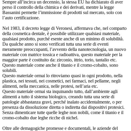
Sempre all’incirca un decennio, la stessa EU ha dichiarato di aver
perso il controllo della chimica e dei derivati, mentre la legge
Bassanini permette l’immissione di prodotti sul mercato, solo con
l’auto certificazione.
Nel 1983, il decreto legge di Veronesi, affermava che, nel comparto
della cosmetica dentale, è possibile utilizzare qualsiasi materiale,
qualsiasi prodotto, purché esente anche di un minimo di solubilità.
Da qualche anno si sono verificati tutta una serie di eventi
meramente preoccupanti, l’avvento della nanotecnologia, un nuovo
materiale con matrice tossica e radioattiva, questo materiale per la
maggior parte è costituito da: zirconio, ittrio, torio, tantalio etc.
Questo materiale come anche il titanio e il cromo-cobalto, sono
solubili.
Questo materiale ormai lo ritroviamo quasi in ogni prodotto, nella
plastica, nei tessuti, nei cosmetici, nei farmaci, nel pellame, negli
alimenti, nella meccanica, nelle protesi, nell’aria etc.
Questo materiale ormai sta inquinando tutto, dall’ambiente agli
alimenti a tutto il sistema biologico, creando tutta una serie di
patologie abbastanza gravi, perché inalato accidentalmente, o per
presenza da dissoluzione diretta o indiretta dai dispositivi protesici.
Senza dimenticare tutte quelle leghe non nobili, come il titanio e il
cromo-cobalto due leghe ricche di nichel.
Oltre alle demagogiche promesse e documentali, le aziende del