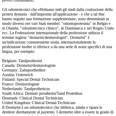
poveri consumatori.
Gli odontotecnici che effettuano tutti gli stadi dalla costruzione della
protesi dentaria - dall'impronta all'applicazione - e che a tal fine
hanno seguito una formazione supplementare, sono denominati in
modo diverso nei vari Stati membri: "odontoprotesista" in Belgio e
in Olanda, "odontotecnico clinico", in Danimarca e nel Regno Unito
ecc. La Federazione internazionale della professione utilizza il
termine inglese "denturist-denturologist". Denturist" è
un'indicazione comunemente usata, internazionalmente la
professione inoltre si riferisce a da una serie di nomi specifici di una
lingua, per esempio:
Belgium: Tandprothesist
Canada: Denturist/denturologiste
Germany: Zahnporthetiker
Austria: Osterreich
Finland: Special Dental Technician
France: Denturologiste
Netherlands: Tandprotheticus
South Africa: Denture prosthetist/Tand Protetikus
Denmark: Clinical Dental Technician
United Kingdom: Clinical Dental Technician
Il Denturist è un odontotecnico che fabbrica, adatta e ripara le
dentiere direttamente al paziente. I denturist oltre a essere in grado di