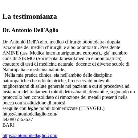
La testimonianza
Dr. Antonio Dell'Aglio
Dr. Antonio Dell'Aglio, medico chirurgo odontoiatra, doppia
iscr.ordine dei medici chirurghi e albo odontoiatri. Presidente
AMINE (ass. Medica intern.nutripuntura europea)., gia' membro
cons.dir.SIKMO (Societa'ital.kinesiol.medica e odontoiatrica),
coautore di testi di medicina naturale, docente di diverse scuole di
Naturopatia e medicina naturale.
"Nella mia pratica clinica, sia nell'ambito delle discipline
naturopatiche che odontoiatriche, ho osservato notevoli
miglioramenti di salute generale nei pazienti a cui si procedeva ad
instaurare dei trattamenti mirati detossinanti, drenanti e, seguendo un
protocollo ben consolidato di rimozione dei metalli presenti nella
bocca con sostituzione di protesi
eseguite con leghe nobili bioinertizzate (TTSVGEL)"
https://antoniodellaglio.com/
tel.0805563637
BARI
https://antoniodellaglio.com/