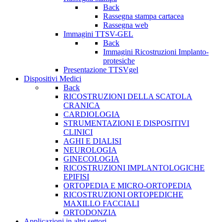
Back
Rassegna stampa cartacea
Rassegna web
Immagini TTSV-GEL
Back
Immagini Ricostruzioni Implanto-
protesiche
Presentazione TTSVgel
Dispositivi Medici
Back
RICOSTRUZIONI DELLA SCATOLA
CRANICA
CARDIOLOGIA
STRUMENTAZIONI E DISPOSITIVI
CLINICI
AGHI E DIALISI
NEUROLOGIA
GINECOLOGIA
RICOSTRUZIONI IMPLANTOLOGICHE
EPIFISI
ORTOPEDIA E MICRO-ORTOPEDIA
RICOSTRUZIONI ORTOPEDICHE
MAXILLO FACCIALI
ORTODONZIA
Applicazioni in altri settori