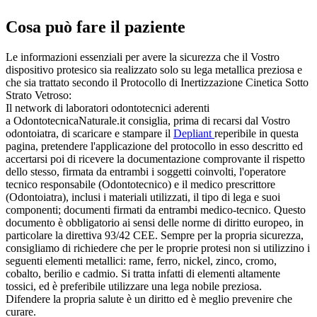
Cosa può fare il paziente
Le informazioni essenziali per avere la sicurezza che il Vostro
dispositivo protesico sia realizzato solo su lega metallica preziosa e
che sia trattato secondo il Protocollo di Inertizzazione Cinetica Sotto
Strato Vetroso:
Il network di laboratori odontotecnici aderenti
a OdontotecnicaNaturale.it consiglia, prima di recarsi dal Vostro
odontoiatra, di scaricare e stampare il
Depliant
reperibile in questa
pagina, pretendere l'applicazione del protocollo in esso descritto ed
accertarsi poi di ricevere la documentazione comprovante il rispetto
dello stesso, firmata da entrambi i soggetti coinvolti, l'operatore
tecnico responsabile (Odontotecnico) e il medico prescrittore
(Odontoiatra), inclusi i materiali utilizzati, il tipo di lega e suoi
componenti; documenti firmati da entrambi medico-tecnico. Questo
documento è obbligatorio ai sensi delle norme di diritto europeo, in
particolare la direttiva 93/42 CEE. Sempre per la propria sicurezza,
consigliamo di richiedere che per le proprie protesi non si utilizzino i
seguenti elementi metallici: rame, ferro, nickel, zinco, cromo,
cobalto, berilio e cadmio. Si tratta infatti di elementi altamente
tossici, ed è preferibile utilizzare una lega nobile preziosa.
Difendere la propria salute è un diritto ed è meglio prevenire che
curare.