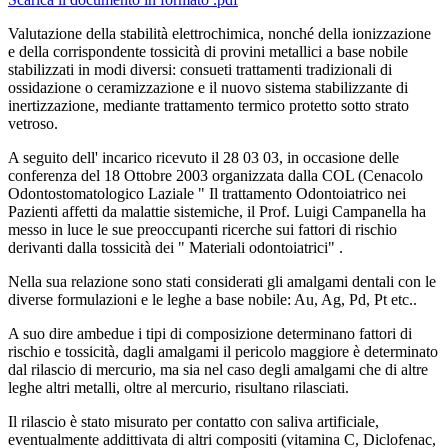
Valutazione della stabilità elettrochimica, nonché della ionizzazione
e della corrispondente tossicità di provini metallici a base nobile
stabilizzati in modi diversi: consueti trattamenti tradizionali di
ossidazione o ceramizzazione e il nuovo sistema stabilizzante di
inertizzazione, mediante trattamento termico protetto sotto strato
vetroso.
A seguito dell' incarico ricevuto il 28 03 03, in occasione delle
conferenza del 18 Ottobre 2003 organizzata dalla COL (Cenacolo
Odontostomatologico Laziale " Il trattamento Odontoiatrico nei
Pazienti affetti da malattie sistemiche, il Prof. Luigi Campanella ha
messo in luce le sue preoccupanti ricerche sui fattori di rischio
derivanti dalla tossicità dei " Materiali odontoiatrici" .
Nella sua relazione sono stati considerati gli amalgami dentali con le
diverse formulazioni e le leghe a base nobile: Au, Ag, Pd, Pt etc..
A suo dire ambedue i tipi di composizione determinano fattori di
rischio e tossicità, dagli amalgami il pericolo maggiore è determinato
dal rilascio di mercurio, ma sia nel caso degli amalgami che di altre
leghe altri metalli, oltre al mercurio, risultano rilasciati.
Il rilascio è stato misurato per contatto con saliva artificiale,
eventualmente addittivata di altri compositi (vitamina C, Diclofenac,