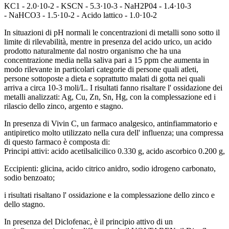
KC1 - 2.0·10-2 - KSCN - 5.3·10-3 - NaH2P04 - 1.4·10-3
- NaHCO3 - 1.5·10-2 - Acido lattico - 1.0·10-2
In situazioni di pH normali le concentrazioni di metalli sono sotto il
limite di rilevabilità, mentre in presenza del acido urico, un acido
prodotto naturalmente dal nostro organismo che ha una
concentrazione media nella saliva pari a 15 ppm che aumenta in
modo rilevante in particolari categorie di persone quali atleti,
persone sottoposte a dieta e soprattutto malati di gotta nei quali
arriva a circa 10-3 moli/L. I risultati fanno risaltare l' ossidazione dei
metalli analizzati: Ag, Cu, Zn, Sn, Hg, con la complessazione ed i
rilascio dello zinco, argento e stagno.
In presenza di Vivin C, un farmaco analgesico, antinfiammatorio e
antipiretico molto utilizzato nella cura dell' influenza; una compressa
di questo farmaco è composta di:
Principi attivi: acido acetilsalicilico 0.330 g, acido ascorbico 0.200 g,
Eccipienti: glicina, acido citrico anidro, sodio idrogeno carbonato,
sodio benzoato;
i risultati risaltano l' ossidazione e la complessazione dello zinco e
dello stagno.
In presenza del Diclofenac, è il principio attivo di un