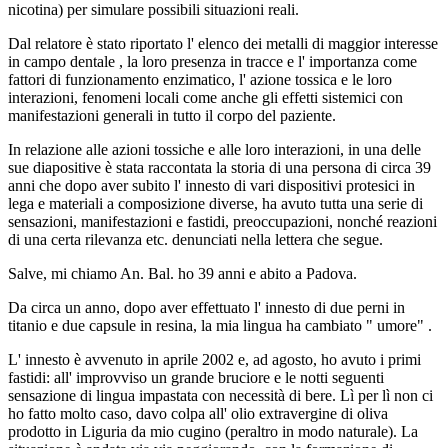
nicotina) per simulare possibili situazioni reali.
Dal relatore è stato riportato l' elenco dei metalli di maggior interesse
in campo dentale , la loro presenza in tracce e l' importanza come
fattori di funzionamento enzimatico, l' azione tossica e le loro
interazioni, fenomeni locali come anche gli effetti sistemici con
manifestazioni generali in tutto il corpo del paziente.
In relazione alle azioni tossiche e alle loro interazioni, in una delle
sue diapositive è stata raccontata la storia di una persona di circa 39
anni che dopo aver subito l' innesto di vari dispositivi protesici in
lega e materiali a composizione diverse, ha avuto tutta una serie di
sensazioni, manifestazioni e fastidi, preoccupazioni, nonché reazioni
di una certa rilevanza etc. denunciati nella lettera che segue.
Salve, mi chiamo An. Bal. ho 39 anni e abito a Padova.
Da circa un anno, dopo aver effettuato l' innesto di due perni in
titanio e due capsule in resina, la mia lingua ha cambiato " umore" .
L' innesto è avvenuto in aprile 2002 e, ad agosto, ho avuto i primi
fastidi: all' improvviso un grande bruciore e le notti seguenti
sensazione di lingua impastata con necessità di bere. Lì per lì non ci
ho fatto molto caso, davo colpa all' olio extravergine di oliva
prodotto in Liguria da mio cugino (peraltro in modo naturale). La