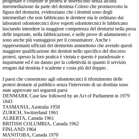
progettare e costruire le protesi le inseriscono senza alcuna
intermediazione da parte del dentista Coloro che promuovono la
figura del denturist, evidenziano che i dentisti sono degli
intermediari che non fabbricano le dentiere ma le ordinano dai
laboratori odontotecnici dove esperti odontotecnici le fabbricano
lasciando intendere la maggiore competenza del denturist nella presa
delle impronte, nella fabbricazione, e nelle prove di adattamento e
sono anche più vantaggiosi per il consumatore. Anche i
rappresentanti ufficiali dei denturists ammettono che avendo questi
maggiore qualificazione dei dentisti nello specifico del discorso
protesi, spesso la loro pratica è vietata e questo è paradossale e
inquietante ed è un danno per la collettività in quanto il servizio
erogato dal dentista è scadente e costa più del doppio .
I paesi che consentono agli odontotecnici il rifornimento delle
protesi dentarie al pubblico senza l'intervento di un dentista sono
state approvate nei seguenti paesi
DENMARK Case law followed by an Act of Parliament in 1979
1843
TASMANIA, Australia 1958
ZURICH, Switzerland 1961
ALBERTA, Canada 1961
BRITISH COLUMBIA, Canada 1962
FINLAND 1964
MANITOBA, Canada 1970