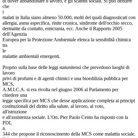
di dover abbandonare il lavoro, e gli scambi sociali. Si può dedurre
che
i
malati in Italia siano almeno 50.000, molti dei quali diagnosticati con
allergia, asma aspecifica, rinite cronica, sindrome dell'occhio secco,
dermatite da contatto, emicrania, ecc. Anche il Rapporto 2005
dell'Agenzia
Europea per la Protezione Ambientale elenca la sensibilità chimica
tra
le
malattie ambientali emergenti.
Proprio sulla base delle leggi statunitensi che prevedono luoghi di
lavoro
privi di profumi e di agenti chimici e una bioedilizia pubblica per
MCS,
A.M.I.C.A. si era rivolta nel giugno 2006 al Parlamento per
chiedere una
legge specifica per MCS che desse applicazione completa ai principi
costituzionali del diritto alla salute, al lavoro, al voto,
all'istruzione
e all'assistenza sociale. L'On. Pier Paolo Cento ha risposto con la
PDL
n.
344 che propone il riconoscimento della MCS come malattia sociale.