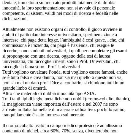
dentale, immettono sul mercato prodotti totalmente di dubbia
innocuità, la loro sperimentazione non si avvale di personale
competente, di sistemi validi nei modi di ricerca e fedeltà nelle
dichiarazioni.
Attualmente non esistono organi di controllo, il gioco avviene in
ambiti di particolare interesse universitario, sperimentazione a
interesse, chi paga detta legge, l’ambiguità è così grave…che, chi
commissiona è l’azienda, chi paga è l’azienda, chi esegue le
ricerche, sono studenti universitari, i quali per completare gli esami
si propongono con una ricerca, oggetto della tesi di laurea
universitaria, chi raccoglie i meriti sono i Prof. Universitari, chi
raccoglie la fama sono i Prof. Universitari.
Tutti vogliono cavalcare l’onda, tutti vogliono essere famosi, anche
se è tutto falso e crea danno, non sia mai quello o questo non va,
non sia mai un dato prof. Dice al contrario, si chiudono tutti in un
grande limbo di omertà.
Altro che materiali di dubbia innocuità tipo ASIA.
Tra i tanti tipi di leghe metalliche non nobili (cromo-cobalto, titanio),
la maggioranza viene importata dall’estero e nel 2007 ne sono
arrivate in Italia tonnellate di materiale radioattivo, pochi lo sanno,
tranquillamente è stato immesso sul mercato.
Il cromo-cobalto usato in campo medico protesico è ad altissimo
contenuto di nichel, circa 60%, 70%, senza, diventerebbe non