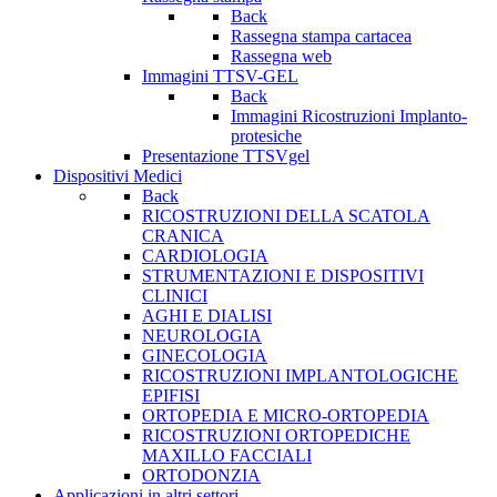
Back
Rassegna stampa cartacea
Rassegna web
Immagini TTSV-GEL
Back
Immagini Ricostruzioni Implanto-
protesiche
Presentazione TTSVgel
Dispositivi Medici
Back
RICOSTRUZIONI DELLA SCATOLA
CRANICA
CARDIOLOGIA
STRUMENTAZIONI E DISPOSITIVI
CLINICI
AGHI E DIALISI
NEUROLOGIA
GINECOLOGIA
RICOSTRUZIONI IMPLANTOLOGICHE
EPIFISI
ORTOPEDIA E MICRO-ORTOPEDIA
RICOSTRUZIONI ORTOPEDICHE
MAXILLO FACCIALI
ORTODONZIA
Applicazioni in altri settori