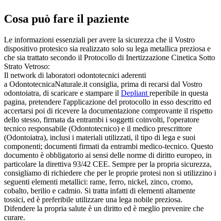
Cosa può fare il paziente
Le informazioni essenziali per avere la sicurezza che il Vostro
dispositivo protesico sia realizzato solo su lega metallica preziosa e
che sia trattato secondo il Protocollo di Inertizzazione Cinetica Sotto
Strato Vetroso:
Il network di laboratori odontotecnici aderenti
a OdontotecnicaNaturale.it consiglia, prima di recarsi dal Vostro
odontoiatra, di scaricare e stampare il
Depliant
reperibile in questa
pagina, pretendere l'applicazione del protocollo in esso descritto ed
accertarsi poi di ricevere la documentazione comprovante il rispetto
dello stesso, firmata da entrambi i soggetti coinvolti, l'operatore
tecnico responsabile (Odontotecnico) e il medico prescrittore
(Odontoiatra), inclusi i materiali utilizzati, il tipo di lega e suoi
componenti; documenti firmati da entrambi medico-tecnico. Questo
documento è obbligatorio ai sensi delle norme di diritto europeo, in
particolare la direttiva 93/42 CEE. Sempre per la propria sicurezza,
consigliamo di richiedere che per le proprie protesi non si utilizzino i
seguenti elementi metallici: rame, ferro, nickel, zinco, cromo,
cobalto, berilio e cadmio. Si tratta infatti di elementi altamente
tossici, ed è preferibile utilizzare una lega nobile preziosa.
Difendere la propria salute è un diritto ed è meglio prevenire che
curare.