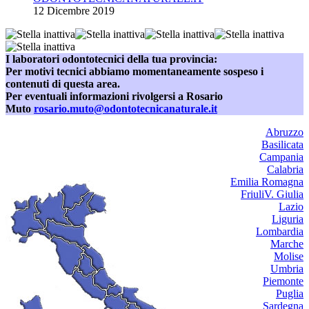
12 Dicembre 2019
I laboratori odontotecnici della tua provincia:
Per motivi tecnici abbiamo momentaneamente sospeso i
contenuti di questa area.
Per eventuali informazioni rivolgersi a Rosario
Muto
rosario.muto@odontotecnicanaturale.it
Abruzzo
Basilicata
Campania
Calabria
Emilia Romagna
FriuliV. Giulia
Lazio
Liguria
Lombardia
Marche
Molise
Umbria
Piemonte
Puglia
Sardegna