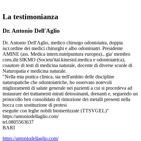
La testimonianza
Dr. Antonio Dell'Aglio
Dr. Antonio Dell'Aglio, medico chirurgo odontoiatra, doppia
iscr.ordine dei medici chirurghi e albo odontoiatri. Presidente
AMINE (ass. Medica intern.nutripuntura europea)., gia' membro
cons.dir.SIKMO (Societa'ital.kinesiol.medica e odontoiatrica),
coautore di testi di medicina naturale, docente di diverse scuole di
Naturopatia e medicina naturale.
"Nella mia pratica clinica, sia nell'ambito delle discipline
naturopatiche che odontoiatriche, ho osservato notevoli
miglioramenti di salute generale nei pazienti a cui si procedeva ad
instaurare dei trattamenti mirati detossinanti, drenanti e, seguendo un
protocollo ben consolidato di rimozione dei metalli presenti nella
bocca con sostituzione di protesi
eseguite con leghe nobili bioinertizzate (TTSVGEL)"
https://antoniodellaglio.com/
tel.0805563637
BARI
https://antoniodellaglio.com/