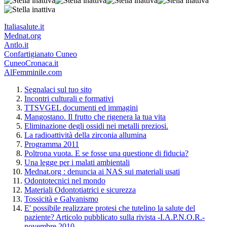
Italiasalute.it
Mednat.org
Antlo.it
Confartigianato Cuneo
CuneoCronaca.it
AlFemminile.com
Segnalaci sul tuo sito
Incontri culturali e formativi
TTSVGEL documenti ed immagini
Mangostano. Il frutto che rigenera la tua vita
Eliminazione degli ossidi nei metalli preziosi.
La radioattività della zirconia allumina
Programma 2011
Poltrona vuota. E se fosse una questione di fiducia?
Una legge per i malati ambientali
Mednat.org : denuncia ai NAS sui materiali usati
Odontotecnici nel mondo
Materiali Odontotiatrici e sicurezza
Tossicità e Galvanismo
E' possibile realizzare protesi che tutelino la salute del
paziente? Articolo pubblicato sulla rivista -I.A.P.N.O.R.-
novembre 2010