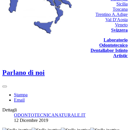
Sicilia
Toscana
Trentino A.Adige
Val D'Aosta
Veneto
Svizzera
Laboratorio
Odontotecnico
Dentallabor Istinto
Artistic
Parlano di noi
Stampa
Email
Dettagli
ODONTOTECNICANATURALE.IT
12 Dicembre 2019