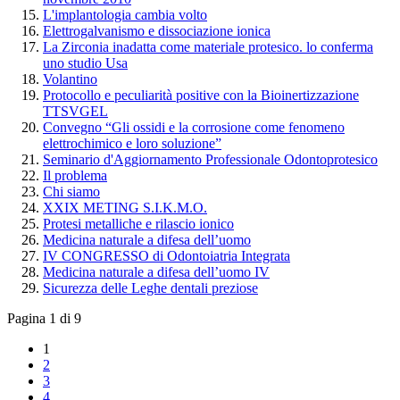
L'implantologia cambia volto
Elettrogalvanismo e dissociazione ionica
La Zirconia inadatta come materiale protesico. lo conferma
uno studio Usa
Volantino
Protocollo e peculiarità positive con la Bioinertizzazione
TTSVGEL
Convegno “Gli ossidi e la corrosione come fenomeno
elettrochimico e loro soluzione”
Seminario d'Aggiornamento Professionale Odontoprotesico
Il problema
Chi siamo
XXIX METING S.I.K.M.O.
Protesi metalliche e rilascio ionico
Medicina naturale a difesa dell’uomo
IV CONGRESSO di Odontoiatria Integrata
Medicina naturale a difesa dell’uomo IV
Sicurezza delle Leghe dentali preziose
Pagina 1 di 9
1
2
3
4