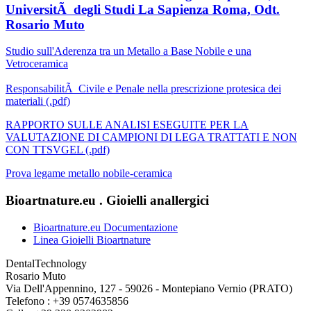
UniversitÃ degli Studi La Sapienza Roma, Odt.
Rosario Muto
Studio sull'Aderenza tra un Metallo a Base Nobile e una
Vetroceramica
ResponsabilitÃ Civile e Penale nella prescrizione protesica dei
materiali (.pdf)
RAPPORTO SULLE ANALISI ESEGUITE PER LA
VALUTAZIONE DI CAMPIONI DI LEGA TRATTATI E NON
CON TTSVGEL (.pdf)
Prova legame metallo nobile-ceramica
Bioartnature.eu . Gioielli anallergici
Bioartnature.eu Documentazione
Linea Gioielli Bioartnature
DentalTechnology
Rosario Muto
Via Dell'Appennino, 127 - 59026 - Montepiano Vernio (PRATO)
Telefono : +39 0574635856